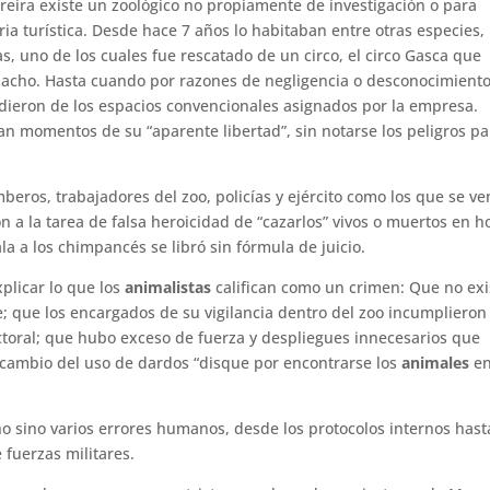
ereira existe un zoológico no propiamente de investigación o para
ria turística. Desde hace 7 años lo habitaban entre otras especies,
, uno de los cuales fue rescatado de un circo, el circo Gasca que
macho. Hasta cuando por razones de negligencia o desconocimient
adieron de los espacios convencionales asignados por la empresa.
ran momentos de su “aparente libertad”, sin notarse los peligros pa
eros, trabajadores del zoo, policías y ejército como los que se ve
 a la tarea de falsa heroicidad de “cazarlos” vivos o muertos en h
la a los chimpancés se libró sin fórmula de juicio.
xplicar lo que los
animalistas
califican como un crimen: Que no ex
; que los encargados de su vigilancia dentro del zoo incumplieron
ectoral; que hubo exceso de fuerza y despliegues innecesarios que
a cambio del uso de dardos “disque por encontrarse los
animales
e
o sino varios errores humanos, desde los protocolos internos hast
 fuerzas militares.