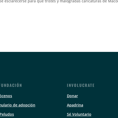
be esclarecerse para que tristes y malogradas caricaturas de Mac
FUNDACIÓN
INVOLUCRATE
ócenos
Donar
ulario de adopción
Apadrina
 Peludos
Sé Voluntario