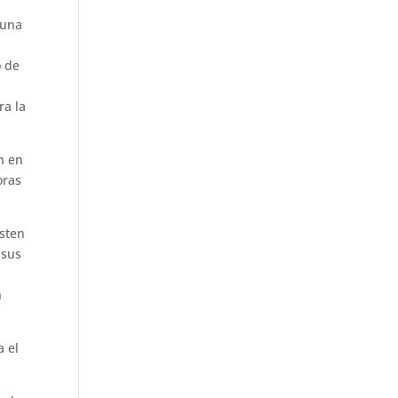
 una
o de
ra la
n en
oras
isten
 sus
n
a el