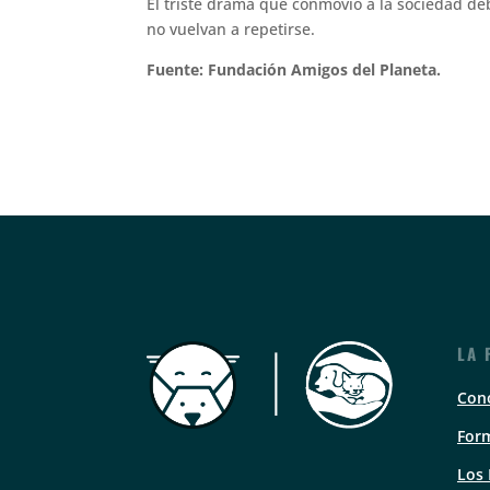
El triste drama que conmovió a la sociedad de
no vuelvan a repetirse.
Fuente: Fundación Amigos del Planeta.
LA 
Con
Form
Los