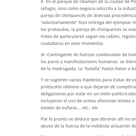
II- En el parque de Ukamari de la ciudad de P
refugio, sino como negocio adscrito a la indust
pareja de chimpancés de diversas procedencias
“voluntariamente” hizo entrega del ejemplar 
los protocolos, la pareja de chimpancés se ev
Video de particulares según los cables, regist
ciudadanía en esos momentos.
III- Contingente de fuerzas combinadas de bomb
los paros y manifestaciones humanas, se dieron
de la madrugada. La “batalla” hasta matar a ba
Y se sugieren varias hipótesis para tratar de e
protocolos idóneos o que dejaron de cumplirse
obligaciones por estar en un mitin político-el
incluyeron el uso de armas ofensivas letales 
estado de euforia…, etc., etc.
Por lo pronto se deduce que obraron allí no un
abuso de la fuerza de la indebida actuación de