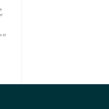
la
el
n el