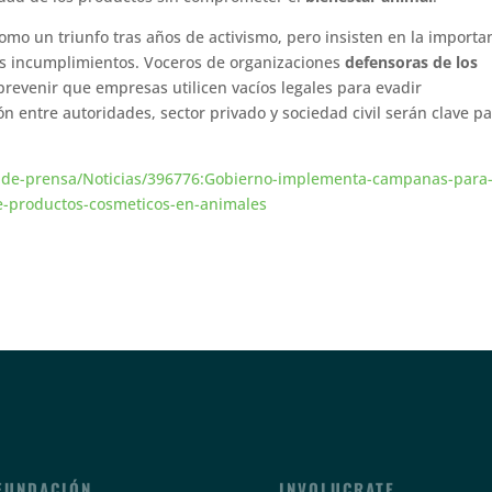
omo un triunfo tras años de activismo, pero insisten en la importa
les incumplimientos. Voceros de organizaciones
defensoras de los
prevenir que empresas utilicen vacíos legales para evadir
ón entre autoridades, sector privado y sociedad civil serán clave p
Sala-de-prensa/Noticias/396776:Gobierno-implementa-campanas-para
de-productos-cosmeticos-en-animales
FUNDACIÓN
INVOLUCRATE