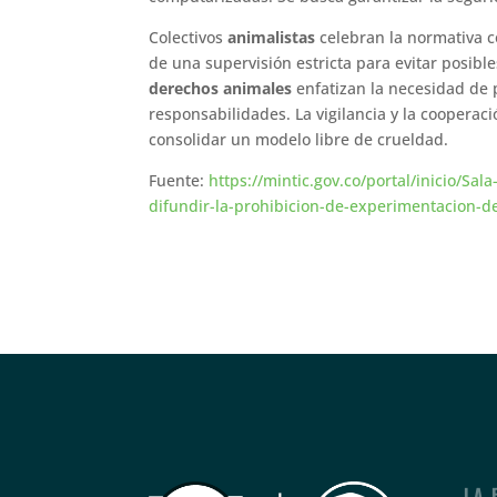
Colectivos
animalistas
celebran la normativa c
de una supervisión estricta para evitar posib
derechos animales
enfatizan la necesidad de 
responsabilidades. La vigilancia y la cooperaci
consolidar un modelo libre de crueldad.
Fuente:
https://mintic.gov.co/portal/inicio/
difundir-la-prohibicion-de-experimentacion-
LA 