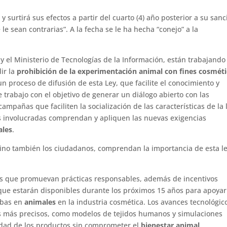
y surtirá sus efectos a partir del cuarto (4) año posterior a su sanc
e sean contrarias”. A la fecha se le ha hecha “conejo” a la
 y el Ministerio de Tecnologías de la Información, están trabajando
ir la
prohibición de la experimentación animal con fines cosmét
un proceso de difusión de esta Ley, que facilite el conocimiento y
trabajo con el objetivo de generar un diálogo abierto con las
mpañas que faciliten la socialización de las características de la 
s involucradas comprendan y apliquen las nuevas exigencias
ales
.
sino también los ciudadanos, comprendan la importancia de esta le
es que promuevan prácticas responsables, además de incentivos
ue estarán disponibles durante los próximos 15 años para apoyar
ebas en
animales
en la industria cosmética. Los avances tecnológic
os más precisos, como modelos de tejidos humanos y simulaciones
idad de los productos sin comprometer el
bienestar animal
.