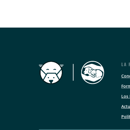
LA 
Con
Form
Los
Actu
Polí