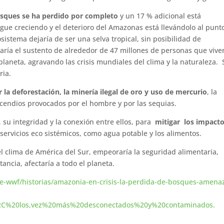
osques se ha perdido por completo
y un 17 % adicional está
igue creciendo y el deterioro del Amazonas está llevándolo al punt
sistema dejaría de ser una selva tropical, sin posibilidad de
taría el sustento de alrededor de 47 millones de personas que vive
 planeta, agravando las crisis mundiales del clima y la naturaleza.
ria.
la deforestación, la minería ilegal de oro y uso de mercurio
, la
 incendios provocados por el hombre y por las sequias.
 su integridad y la conexión entre ellos, para
mitigar los impact
servicios eco sistémicos, como agua potable y los alimentos.
 clima de América del Sur, empeoraría la seguridad alimentaria,
stancia, afectaría a todo el planeta.
re-wwf/historias/amazonia-en-crisis-la-perdida-de-bosques-amena
%2C%20los,vez%20más%20desconectados%20y%20contaminados.