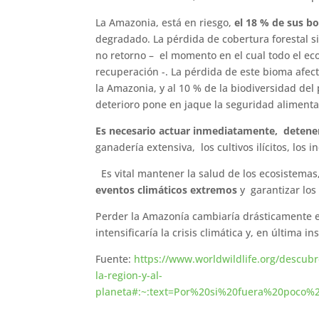
La Amazonia, está en riesgo,
el 18 % de sus b
degradado. La pérdida de cobertura forestal s
no retorno – el momento en el cual todo el eco
recuperación -. La pérdida de este bioma afec
la Amazonia, y al 10 % de la biodiversidad del
deterioro pone en jaque la seguridad alimenta
Es necesario actuar inmediatamente, detener 
ganadería extensiva, los cultivos ilícitos, los
Es vital mantener la salud de los ecosistemas,
eventos climáticos extremos
y garantizar los 
Perder la Amazonía cambiaría drásticamente el
intensificaría la crisis climática y, en última in
Fuente:
https://www.worldwildlife.org/descub
la-region-y-al-
planeta#:~:text=Por%20si%20fuera%20poco