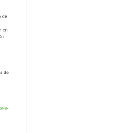
o de
n en
 Su
os de
za-a-