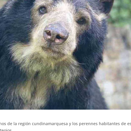
inos de la región cundinamarquesa y los perennes habitantes de e
teojos.