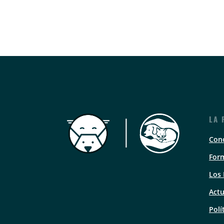
LA 
Con
Form
Los
Actu
Polí