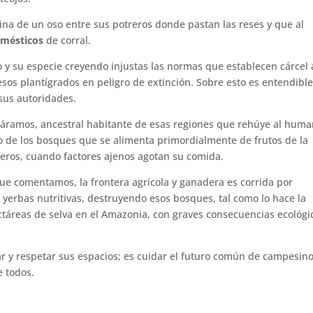
na de un oso entre sus potreros donde pastan las reses y que al
omésticos
de corral.
o y su especie creyendo injustas las normas que establecen cárcel 
esos plantígrados en peligro de extinción. Sobre esto es entendible
sus autoridades.
páramos, ancestral habitante de esas regiones que rehúye al hum
nero de los bosques que se alimenta primordialmente de frutos de la
ros, cuando factores ajenos agotan su comida.
que comentamos, la frontera agrícola y ganadera es corrida por
yerbas nutritivas, destruyendo esos bosques, tal como lo hace la
táreas de selva en el Amazonia, con graves consecuencias ecológi
ar y respetar sus espacios; es cuidar el futuro común de campesino
e todos.