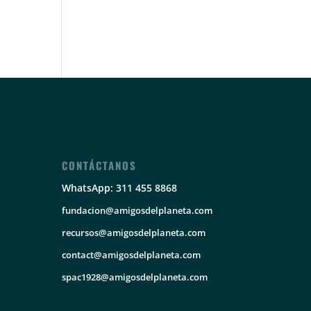
CONTÁCTANOS
WhatsApp: 311 455 8868
fundacion@amigosdelplaneta.com
recursos@amigosdelplaneta.com
contact@amigosdelplaneta.com
spac1928@amigosdelplaneta.com