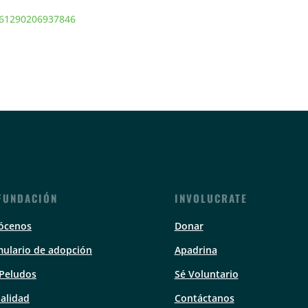
361290206937846
FUNDACIÓN
INVOLUCRATE
ócenos
Donar
ulario de adopción
Apadrina
 Peludos
Sé Voluntario
alidad
Contáctanos