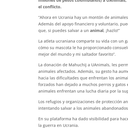
millones de pesos colombianos) a UAnimals, 
el conflicto.
“Ahora en Ucrania hay un montón de animales 
Además del apoyo financiero y voluntario, pu
que, si puedes salvar a un
animal
, ¡hazlo!”
La atleta ucraniana comparte su vida con un g
cómo su mascota le ha proporcionado consuelo
mejor del mundo y mi saltador favorito”.
La donación de Mahuchij a UAnimals, les permi
animales afectados. Además, su gesto ha aumen
hacia las dificultades que enfrentan los anim
forzados han dejado a muchos perros y gatos 
animales enfrentan una lucha diaria por la su
Los refugios y organizaciones de protección an
intentando salvar a los animales abandonados 
En su plataforma ha dado visibilidad para hacer
la guerra en Ucrania.