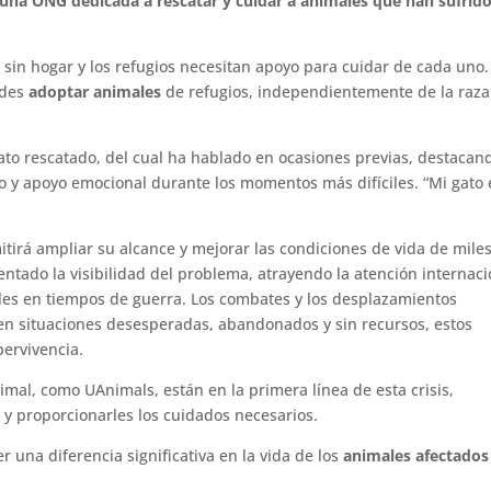
una ONG dedicada a rescatar y cuidar a animales que han sufrid
sin hogar y los refugios necesitan apoyo para cuidar de cada uno.
edes
adoptar animales
de refugios, independientemente de la raza.
ato rescatado, del cual ha hablado en ocasiones previas, destacan
 y apoyo emocional durante los momentos más difíciles. “Mi gato 
tirá ampliar su alcance y mejorar las condiciones de vida de mile
tado la visibilidad del problema, atrayendo la atención internaci
ales en tiempos de guerra. Los combates y los desplazamientos
en situaciones desesperadas, abandonados y sin recursos, estos
pervivencia.
imal, como UAnimals, están en la primera línea de esta crisis,
y proporcionarles los cuidados necesarios.
 una diferencia significativa en la vida de los
animales afectados