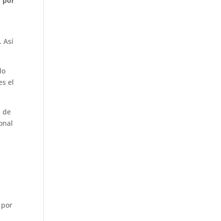
o por
 Así
do
es el
s de
onal
por