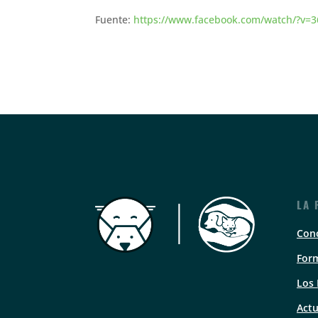
Fuente:
https://www.facebook.com/watch/?v=
LA 
Con
Form
Los
Actu