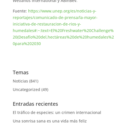
Wetlands International y ABinBev.
Fuente:
https://www.unep.org/es/noticias-y-
reportajes/comunicado-de-prensa/la-mayor-
iniciativa-de-restauracion-de-rios-y-
humedales#:~:text=El%20Freshwater%20Challenge%
20(Desafío%20del,hectáreas%20de%20humedales%2
0para%202030
Temas
Noticias
(841)
Uncategorized
(49)
Entradas recientes
El tráfico de especies: un crimen internacional
Una sonrisa sana es una vida más feliz