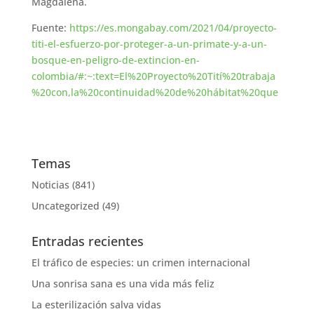
Magdalena.
Fuente:
https://es.mongabay.com/2021/04/proyecto-
titi-el-esfuerzo-por-proteger-a-un-primate-y-a-un-
bosque-en-peligro-de-extincion-en-
colombia/#:~:text=El%20Proyecto%20Tití%20trabaja
%20con,la%20continuidad%20de%20hábitat%20que
Temas
Noticias
(841)
Uncategorized
(49)
Entradas recientes
El tráfico de especies: un crimen internacional
Una sonrisa sana es una vida más feliz
La esterilización salva vidas