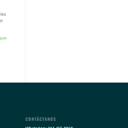
bles
el
-que-
CONTÁCTANOS