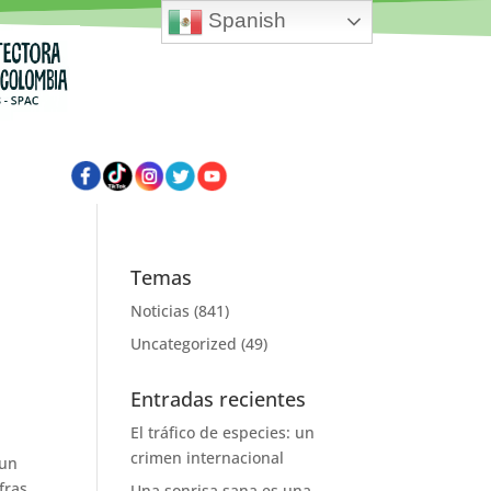
Spanish
Temas
Noticias
(841)
Uncategorized
(49)
Entradas recientes
El tráfico de especies: un
crimen internacional
–un
fras
Una sonrisa sana es una