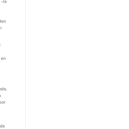
 –la
eden
n
l
y en
odo,
a
por
 de