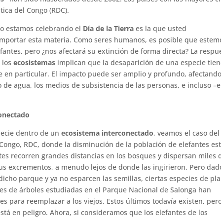
ica del Congo (RDC).
o estamos celebrando el
Día de la Tierra
es la que usted
importar esta materia. Como seres humanos, es posible que estem
fantes, pero ¿nos afectará su extinción de forma directa? La respu
e los
ecosistemas
implican que la desaparición de una especie tie
e en particular. El impacto puede ser amplio y profundo, afectando
o de agua, los medios de subsistencia de las personas, e incluso –
conectado
specie dentro de un
ecosistema interconectado
, veamos el caso del
Congo, RDC, donde la disminución de la población de elefantes es
tes recorren grandes distancias en los bosques y dispersan miles 
sus excrementos, a menudo lejos de donde las ingirieron. Pero dad
icho parque y ya no esparcen las semillas, ciertas especies de pl
ases de árboles estudiadas en el Parque Nacional de Salonga han
s para reemplazar a los viejos. Estos últimos todavía existen, pero
stá en peligro. Ahora, si consideramos que los elefantes de los