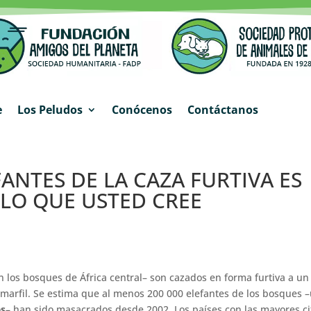
e
Los Peludos
Conócenos
Contáctanos
ANTES DE LA CAZA FURTIVA ES
LO QUE USTED CREE
en los bosques de África central– son cazados en forma furtiva a un
 marfil. Se estima que al menos 200 000 elefantes de los bosques 
es
– han sido masacrados desde 2002. Los países con las mayores ci