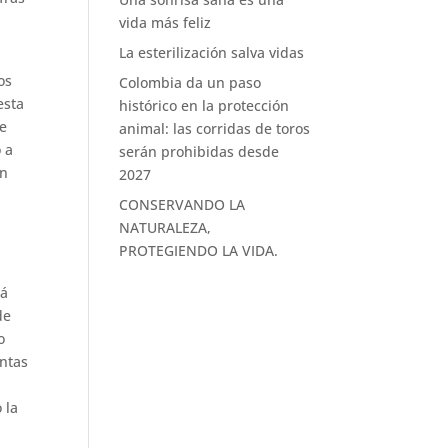
vida más feliz
La esterilización salva vidas
os
Colombia da un paso
esta
histórico en la protección
ne
animal: las corridas de toros
 a
serán prohibidas desde
en
2027
CONSERVANDO LA
NATURALEZA,
PROTEGIENDO LA VIDA.
tá
de
o
antas
 la