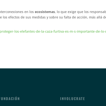
interconexiones en los
ecosistemas
, lo que exige que los responsa
e los efectos de sus medidas y sobre su falta de acción, más allá d
proteger-los-elefantes-de-la-caza-furtiva-es-m-s-importante-de-lo
FUNDACIÓN
INVOLUCRATE