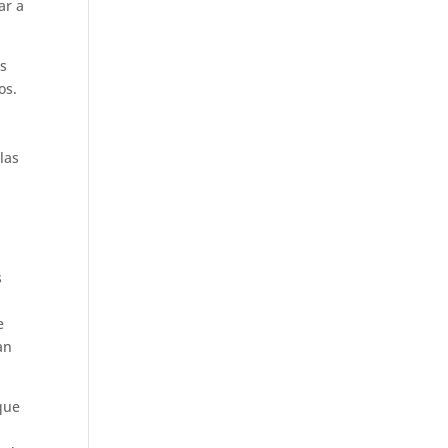
ar a
os
os.
las
s
e
an
sque