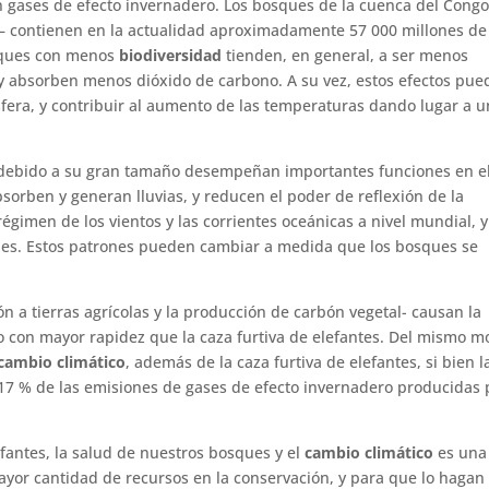
an gases de efecto invernadero. Los bosques de la cuenca del Congo
– contienen en la actualidad aproximadamente 57 000 millones de
osques con menos
biodiversidad
tienden, en general, a ser menos
 y absorben menos dióxido de carbono. A su vez, estos efectos pu
fera, y contribuir al aumento de las temperaturas dando lugar a u
 debido a su gran tamaño desempeñan importantes funciones en e
bsorben y generan lluvias, y reducen el poder de reflexión de la
régimen de los vientos y las corrientes oceánicas a nivel mundial, 
iones. Estos patrones pueden cambiar a medida que los bosques se
ón a tierras agrícolas y la producción de carbón vegetal- causan la
 con mayor rapidez que la caza furtiva de elefantes. Del mismo m
cambio climático
, además de la caza furtiva de elefantes, si bien l
 17 % de las emisiones de gases de efecto invernadero producidas 
efantes, la salud de nuestros bosques y el
cambio climático
es una
yor cantidad de recursos en la conservación, y para que lo hagan