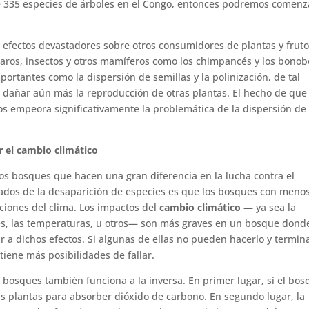
de 335 especies de árboles en el Congo, entonces podremos comenz
e efectos devastadores sobre otros consumidores de plantas y frut
aros, insectos y otros mamíferos como los chimpancés y los bonob
rtantes como la dispersión de semillas y la polinización, de tal
 dañar aún más la reproducción de otras plantas. El hecho de que
 empeora significativamente la problemática de la dispersión de 
 el cambio climático
los bosques que hacen una gran diferencia en la lucha contra el
vados de la desaparición de especies es que los bosques con meno
ciones del clima. Los impactos del
cambio climático
— ya sea la
nes, las temperaturas, u otros— son más graves en un bosque dond
 a dichos efectos. Si algunas de ellas no pueden hacerlo y termin
tiene más posibilidades de fallar.
os bosques también funciona a la inversa. En primer lugar, si el bo
s plantas para absorber dióxido de carbono. En segundo lugar, la