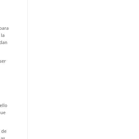
 para
 la
edan
ser
ello
que
e de
Las