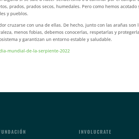
etos, prados, prados secos, humedales. Pero como hemos acotado 
des y pueblos.
dor cruzarse con una de ellas. De hecho, junto con las arañas son 
leza, menos fobias, debemos conocerlas, respetarlas y protegerla
sistema y garantizan un entorno estable y saludable.
/dia-mundial-de-la-serpiente-2022
FUNDACIÓN
INVOLUCRATE