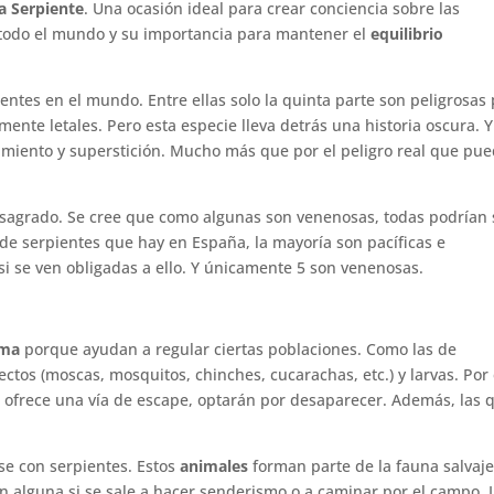
a Serpiente
. Una ocasión ideal para crear conciencia sobre las
todo el mundo y su importancia para mantener el
equilibrio
tes en el mundo. Entre ellas solo la quinta parte son peligrosas
nte letales. Pero esta especie lleva detrás una historia oscura. Y
imiento y superstición. Mucho más que por el peligro real que pu
sagrado. Se cree que como algunas son venenosas, todas podrían 
 de serpientes que hay en España, la mayoría son pacíficas e
 si se ven obligadas a ello. Y únicamente 5 son venenosas.
ema
porque ayudan a regular ciertas poblaciones. Como las de
ectos (moscas, mosquitos, chinches, cucarachas, etc.) y larvas. Por 
es ofrece una vía de escape, optarán por desaparecer. Además, las 
se con serpientes. Estos
animales
forman parte de la fauna salvaj
on alguna si se sale a hacer senderismo o a caminar por el campo. 