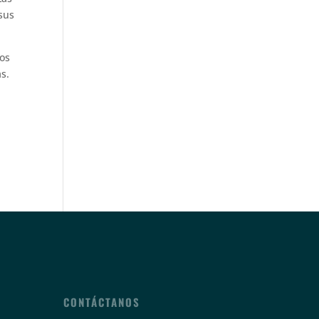
sus
los
s.
CONTÁCTANOS