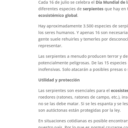
Cada 16 de julio se celebra el
Día Mundial de l
diferentes especies de
serpientes
que hay en 
ecosistémico global
.
Hay aproximadamente 3.500 especies de serpien
los seres humanos. Y apenas 16 son necesariame
gente suele rehuirles y temerles por desconoc
representar.
Las serpientes a menudo producen terror y de
potencialmente peligrosas. De las 15 especies
inofensivas. Solo atacarán a posibles presas o
Utilidad y protección
Las serpientes son esenciales para el
ecosist
roedores (ratones, ratones de campo, etc.), ins
no se las debe matar. Si se les espanta y se l
son autóctonas están protegidas por la ley.
En situaciones cotidianas es posible encontrar
nuestro país. Por lo que es normal cruzarse c