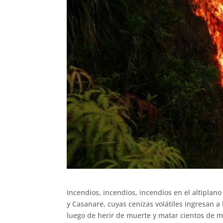
Incendios, incendios, incendios en el altipla
y Casanare, cuyas cenizas volátiles ingresan a
luego de herir de muerte y matar cientos de m