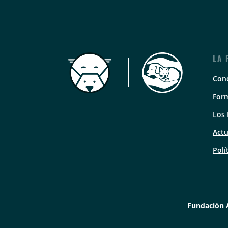
LA 
Con
Form
Los
Actu
Polí
Fundación 