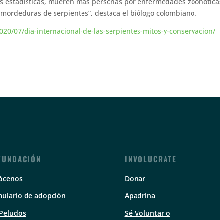
las estadísticas, mueren más personas por enfermedades zoonótica
r mordeduras de serpientes”, destaca el biólogo colombiano.
20/07/dia-internacional-de-las-serpientes-mitos-y-conservacion/
FUNDACIÓN
INVOLUCRATE
ócenos
Donar
ulario de adopción
Apadrina
 Peludos
Sé Voluntario