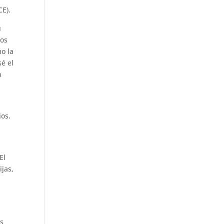
CE).
u
tos
mo la
sé el
n
ios.
El
jas,
a
es