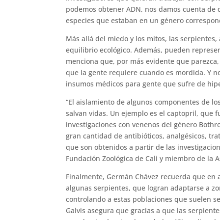
podemos obtener ADN, nos damos cuenta de qu
especies que estaban en un género corresponde
Más allá del miedo y los mitos, las serpientes
equilibrio ecológico. Además, pueden represe
menciona que, por más evidente que parezca, 
que la gente requiere cuando es mordida. Y no
insumos médicos para gente que sufre de hipe
“El aislamiento de algunos componentes de lo
salvan vidas. Un ejemplo es el captopril, que 
investigaciones con venenos del género Bothro
gran cantidad de antibióticos, analgésicos, tr
que son obtenidos a partir de las investigacio
Fundación Zoológica de Cali y miembro de la 
Finalmente, Germán Chávez recuerda que en al
algunas serpientes, que logran adaptarse a z
controlando a estas poblaciones que suelen s
Galvis asegura que gracias a que las serpien