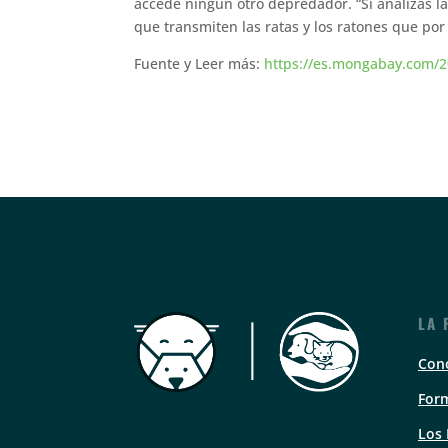
accede ningún otro depredador. “Si analizas 
que transmiten las ratas y los ratones que po
Fuente y Leer más:
https://es.mongabay.com/20
LA 
Con
Form
Los