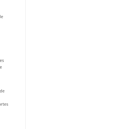
de
les
ue
 de
ortes