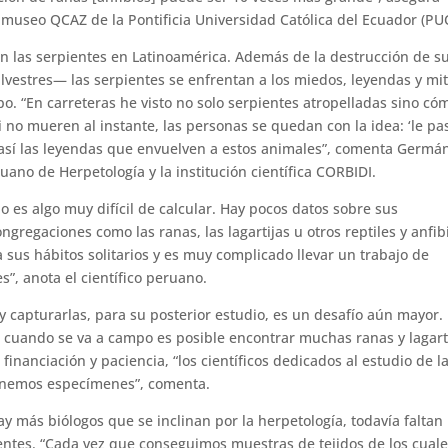
 museo QCAZ de la Pontificia Universidad Católica del Ecuador (PU
an las serpientes en Latinoamérica. Además de la destrucción de s
vestres— las serpientes se enfrentan a los miedos, leyendas y mi
po. “En carreteras he visto no solo serpientes atropelladas sino có
 no mueren al instante, las personas se quedan con la idea: ‘le pa
 así las leyendas que envuelven a estos animales”, comenta Germá
uano de Herpetología y la institución científica CORBIDI.
 es algo muy difícil de calcular. Hay pocos datos sobre sus
gregaciones como las ranas, las lagartijas u otros reptiles y anfib
a sus hábitos solitarios y es muy complicado llevar un trabajo de
s”, anota el científico peruano.
y capturarlas, para su posterior estudio, es un desafío aún mayor. 
cuando se va a campo es posible encontrar muchas ranas y lagarti
inanciación y paciencia, “los científicos dedicados al estudio de l
enemos especímenes”, comenta.
y más biólogos que se inclinan por la herpetología, todavía faltan
entes. “Cada vez que conseguimos muestras de tejidos de los cual