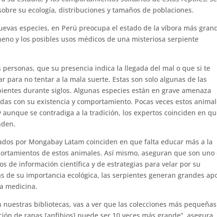
sobre su ecología, distribuciones y tamaños de poblaciones.
uevas especies, en Perú preocupa el estado de la víbora más gran
eno y los posibles usos médicos de una misteriosa serpiente
ersonas, que su presencia indica la llegada del mal o que si te
 para no tentar a la mala suerte. Estas son solo algunas de las
rpientes durante siglos. Algunas especies están en grave amenaza
adas con su existencia y comportamiento. Pocas veces estos anima
 aunque se contradiga a la tradición, los expertos coinciden en q
nden.
ados por Mongabay Latam coinciden en que falta educar más a la
mportamientos de estos animales. Así mismo, aseguran que son uno
 de información científica y de estrategias para velar por su
 de su importancia ecológica, las serpientes generan grandes ap
la medicina.
n nuestras bibliotecas, vas a ver que las colecciones más pequeñas
cción de ranas [anfibios] puede ser 10 veces más grande”, asegura