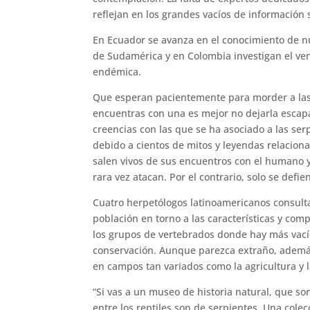
reflejan en los grandes vacíos de información 
En Ecuador se avanza en el conocimiento de n
de Sudamérica y en Colombia investigan el ven
endémica.
Que esperan pacientemente para morder a las p
encuentras con una es mejor no dejarla escapar
creencias con las que se ha asociado a las se
debido a cientos de mitos y leyendas relacion
salen vivos de sus encuentros con el humano y
rara vez atacan. Por el contrario, solo se defie
Cuatro herpetólogos latinoamericanos consult
población en torno a las características y co
los grupos de vertebrados donde hay más vacíos
conservación. Aunque parezca extraño, además
en campos tan variados como la agricultura y 
“Si vas a un museo de historia natural, que so
entre los reptiles son de serpientes. Una cole