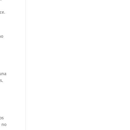
ce.
no
 una
s,
os
e no