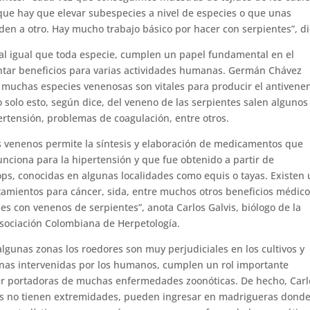
e hay que elevar subespecies a nivel de especies o que unas
n a otro. Hay mucho trabajo básico por hacer con serpientes”, di
, al igual que toda especie, cumplen un papel fundamental en el
ntar beneficios para varias actividades humanas. Germán Chávez
muchas especies venenosas son vitales para producir el antivene
 solo esto, según dice, del veneno de las serpientes salen algunos
rtensión, problemas de coagulación, entre otros.
s venenos permite la síntesis y elaboración de medicamentos que
funciona para la hipertensión y que fue obtenido a partir de
ps, conocidas en algunas localidades como equis o tayas. Existen
atamientos para cáncer, sida, entre muchos otros beneficios médico
nes con venenos de serpientes”, anota Carlos Galvis, biólogo de la
Asociación Colombiana de Herpetología.
gunas zonas los roedores son muy perjudiciales en los cultivos y
onas intervenidas por los humanos, cumplen un rol importante
er portadoras de muchas enfermedades zoonóticas. De hecho, Carl
tes no tienen extremidades, pueden ingresar en madrigueras dond