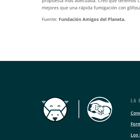
propuesta más adecuada. Creo que tenemos ca
mejores que una rápida fumigación con glifosa
Fuente:
Fundación Amigos del Planeta.
LA 
Con
Form
Los