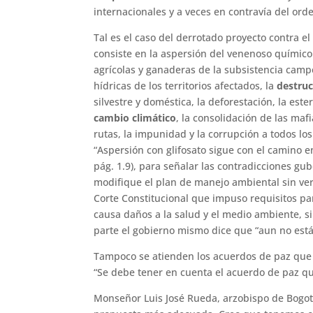
internacionales y a veces en contravía del orde
Tal es el caso del derrotado proyecto contra e
consiste en la aspersión del venenoso químico 
agrícolas y ganaderas de la subsistencia camp
hídricas de los territorios afectados, la
destrucc
silvestre y doméstica, la deforestación, la este
cambio climático
, la consolidación de las maf
rutas, la impunidad y la corrupción a todos los
“Aspersión con glifosato sigue con el camino en
pág. 1.9), para señalar las contradicciones g
modifique el plan de manejo ambiental sin ver
Corte Constitucional que impuso requisitos pa
causa daños a la salud y el medio ambiente, si
parte el gobierno mismo dice que “aun no están
Tampoco se atienden los acuerdos de paz que h
“Se debe tener en cuenta el acuerdo de paz que 
Monseñor Luis José Rueda, arzobispo de Bogotá,