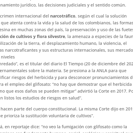
namiento jurídico, las decisiones judiciales y el sentido común.
l crimen internacional del
narcotráfico
, según el cual la solución
que atenta contra la vida y la salud de los colombianos, las forma
esina en muchas zonas del país, la preservación y uso de las fuete
ión de cultivos y flora silvestre
, la amenaza a especies de la fau
rilización de la tierra, el desplazamiento humano, la violencia, el
ias narcotraficantes y sus estructuras internacionales, sus mercado
 niveles
redado”, es el titular del diario El Tiempo (20 de diciembre del 20
ubernamentales sobre la materia. Se presiona a la ANLA para que
ificar riesgos del herbicida y para desconocer pronunciamientos d
ra el empleo del glifosato: “no hay que demostrar que el herbicida
no que esos daños se pueden mitigar” advirtió la Corte en 2017. P
 listos los estudios de riesgos en salud”.
acen parte del cuerpo constitucional. La misma Corte dijo en 201
prioriza la sustitución voluntaria de cultivos”.
 en reportaje dice: “no veo la fumigación con glifosato como la