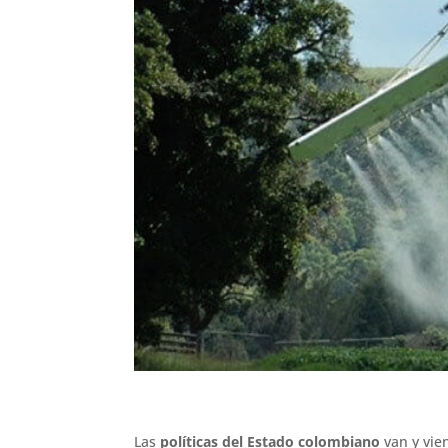
Las
políticas del Estado colombiano
van y vien