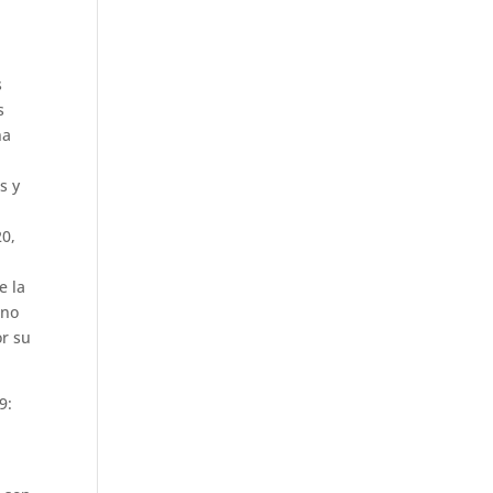
s
s
na
s y
20,
e la
 no
or su
9: