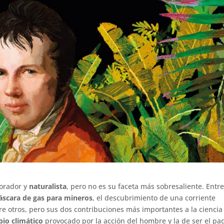
lorador y
naturalista
, pero no es su faceta más sobresaliente. Entr
scara de gas para mineros
, el descubrimiento de una corriente
tre otros, pero sus dos contribuciones más importantes a la ciencia
io climático
provocado por la acción del hombre y la de ser el pa