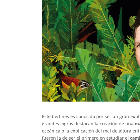
Este berlinés es conocido por ser un gran exp
grandes logros destacan la creación de una
má
oceánica o la explicación del mal de altura en
fueron la de ser el primero en estudiar el
camb