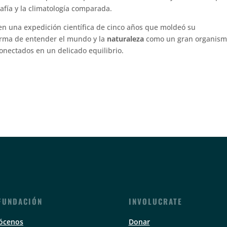
afía y la climatología comparada.
en una expedición científica de cinco años que moldeó su
orma de entender el mundo y la
naturaleza
como un gran organis
conectados en un delicado equilibrio.
FUNDACIÓN
INVOLUCRATE
ócenos
Donar