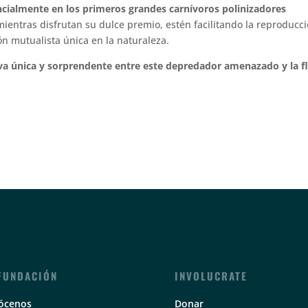
ncialmente en los primeros grandes carnívoros polinizadores
mientras disfrutan su dulce premio, estén facilitando la reproducc
ón mutualista única en la naturaleza.
iva única y sorprendente entre este depredador amenazado y la f
FUNDACIÓN
INVOLUCRATE
ócenos
Donar