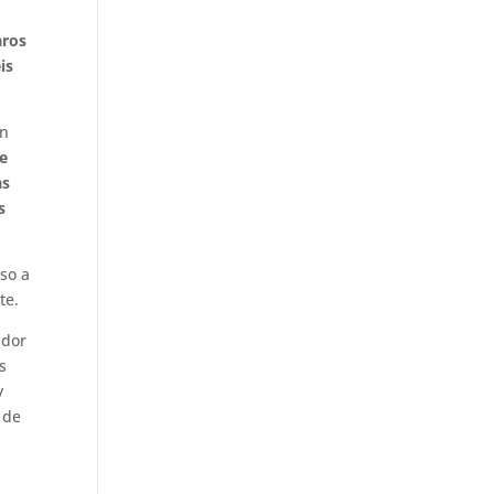
aros
is
en
de
as
s
so a
te.
ador
s
y
 de