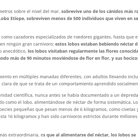
 metros sobre el nivel del mar,
sobrevive uno de los cánidos más r
Lobo Etíope, sobreviven menos de 500 individuos que viven en se
on como cazadores especializados de roedores gigantes, hasta que 
 en ningún gran carnívoro:
estos lobos estaban bebiendo néctar 
o anecdótico,
los lobos visitaban regularmente las flores conocid
do más de 90 minutos moviéndose de flor en flor, y sus hocico
iento en múltiples manadas diferentes, con adultos llevando inclu
ia clara de que se trata de un comportamiento aprendido socialmen
unidad científica, nunca antes se había documentado a un depred
do como el lobo, alimentándose de néctar de forma sistemática. Lo
pecies pequeñas que pesan menos de 6 kilogramos, como civetas 
ta 16 kilogramos y han sido carnívoros estrictos durante millones
más extraordinaria, e
s que al alimentarse del néctar, los lobos se