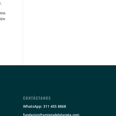
z.
eza.
ión
CONTÁCTANOS
WhatsApp: 311 455 8868
fundacion@amigosdelplaneta.com