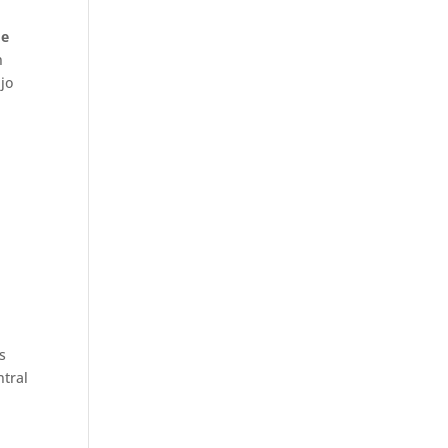
de
n
jo
s
ntral