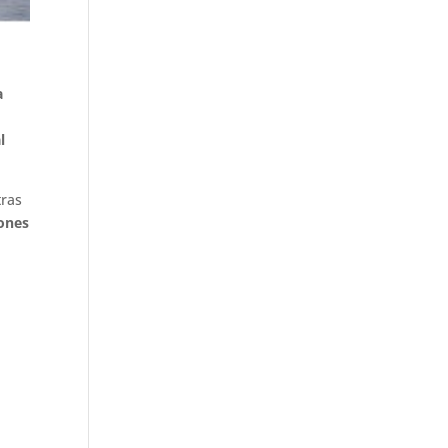
a
l
tras
iones