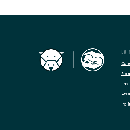
LA 
Con
Form
Los
Actu
Polí