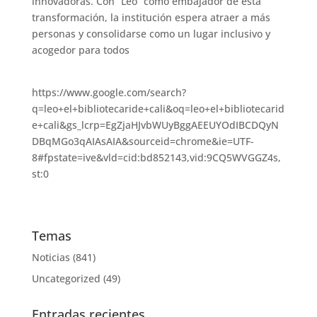
innovadoras. Con “Leo” como embajador de esta
transformación, la institución espera atraer a más
personas y consolidarse como un lugar inclusivo y
acogedor para todos
https://www.google.com/search?
q=leo+el+bibliotecaride+cali&oq=leo+el+bibliotecarid
e+cali&gs_lcrp=EgZjaHJvbWUyBggAEEUYOdIBCDQyN
DBqMGo3qAIAsAIA&sourceid=chrome&ie=UTF-
8#fpstate=ive&vld=cid:bd852143,vid:9CQ5WVGGZ4s,
st:0
Temas
Noticias
(841)
Uncategorized
(49)
Entradas recientes