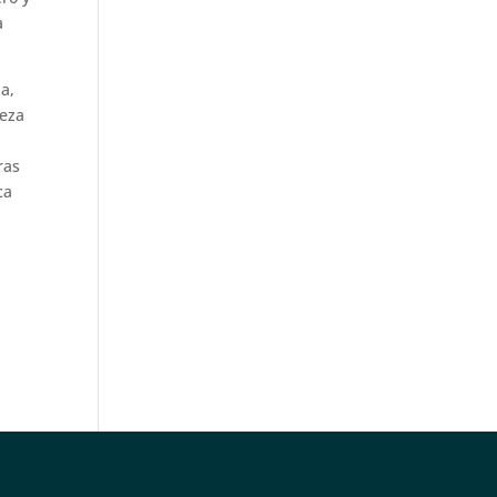
a
a,
leza
ras
ca