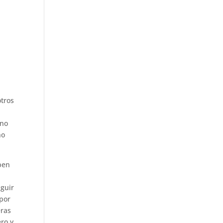
otros
ano
no
aben
nguir
 por
eras
ero y