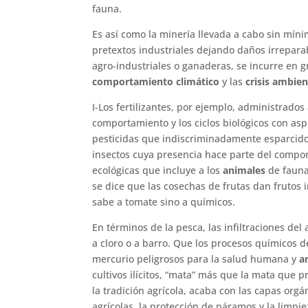
fauna.
Es así como la minería llevada a cabo sin míni
pretextos industriales dejando daños irreparabl
agro-industriales o ganaderas, se incurre en g
comportamiento climático
y las
crisis ambien
I-Los fertilizantes, por ejemplo, administrado
comportamiento y los ciclos biológicos con asp
pesticidas que indiscriminadamente esparcidos
insectos cuya presencia hace parte del compor
ecológicas que incluye a los
animales
de fauna
se dice que las cosechas de frutas dan frutos
sabe a tomate sino a químicos.
En términos de la pesca, las infiltraciones del
a cloro o a barro. Que los procesos químicos d
mercurio peligrosos para la salud humana y
a
cultivos ilícitos, “mata” más que la mata que
la tradición agrícola, acaba con las capas orgán
agrícolas, la protección de páramos y la limpi