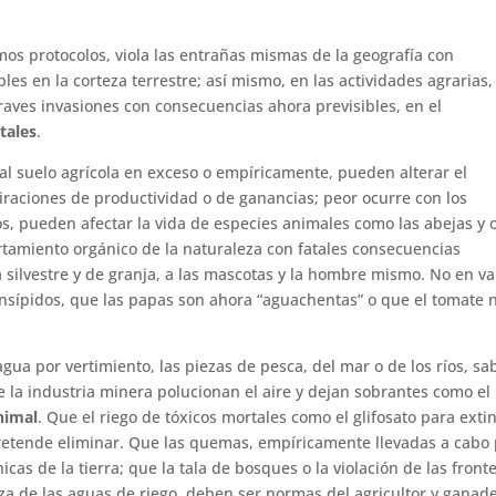
mos protocolos, viola las entrañas mismas de la geografía con
es en la corteza terrestre; así mismo, en las actividades agrarias,
raves invasiones con consecuencias ahora previsibles, en el
tales
.
s al suelo agrícola en exceso o empíricamente, pueden alterar el
iraciones de productividad o de ganancias; peor ocurre con los
, pueden afectar la vida de especies animales como las abejas y 
tamiento orgánico de la naturaleza con fatales consecuencias
 silvestre y de granja, a las mascotas y la hombre mismo. No en v
 insípidos, que las papas son ahora “aguachentas” o que el tomate 
 agua por vertimiento, las piezas de pesca, del mar o de los ríos, s
e la industria minera polucionan el aire y dejan sobrantes como el
nimal
. Que el riego de tóxicos mortales como el glifosato para exti
 pretende eliminar. Que las quemas, empíricamente llevadas a cabo
icas de la tierra; que la tala de bosques o la violación de las front
eza de las aguas de riego, deben ser normas del agricultor y ganad