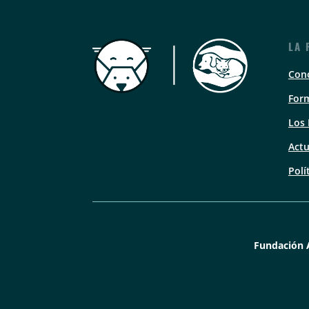
LA 
Con
Form
Los
Actu
Polí
Fundación 