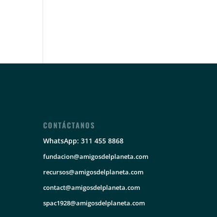
CONTÁCTANOS
WhatsApp: 311 455 8868
fundacion@amigosdelplaneta.com
recursos@amigosdelplaneta.com
contact@amigosdelplaneta.com
spac1928@amigosdelplaneta.com