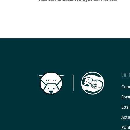
LA 
Con
Form
Los
Actu
Polí