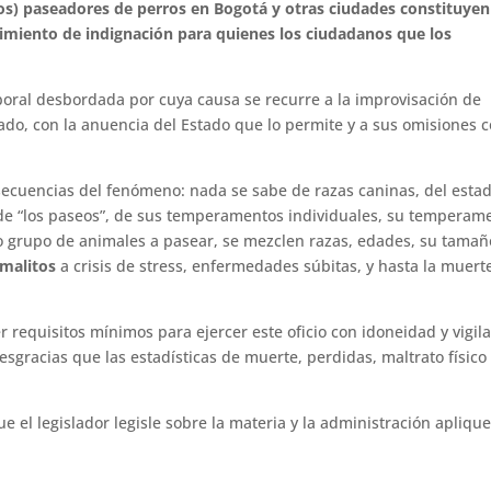
ios) paseadores de perros en Bogotá y otras ciudades constituye
imiento de indignación para quienes los ciudadanos que los
boral desbordada por cuya causa se recurre a la improvisación de
ado, con la anuencia del Estado que lo permite y a sus omisiones 
nsecuencias del fenómeno: nada se sabe de razas caninas, del esta
d de “los paseos”, de sus temperamentos individuales, su temperam
o grupo de animales a pasear, se mezclen razas, edades, su tamañ
imalitos
a crisis de stress, enfermedades súbitas, y hasta la muert
 requisitos mínimos para ejercer este oficio con idoneidad y vigila
gracias que las estadísticas de muerte, perdidas, maltrato físico
el legislador legisle sobre la materia y la administración aplique