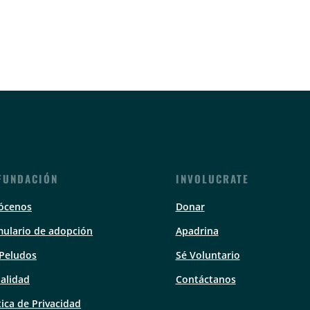
FUNDACIÓN
INVOLUCRATE
ócenos
Donar
ulario de adopción
Apadrina
 Peludos
Sé Voluntario
alidad
Contáctanos
tica de Privacidad