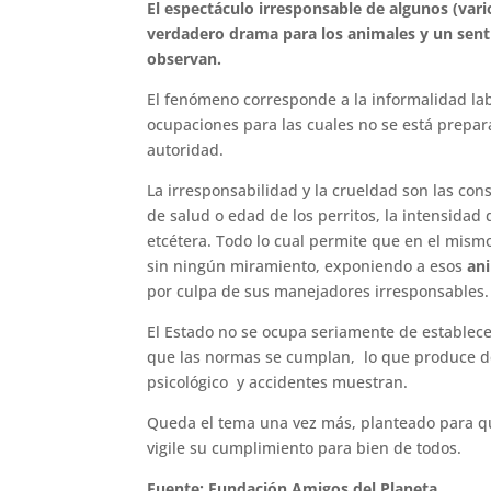
El espectáculo irresponsable de algunos (var
verdadero drama para los animales y un sent
observan.
El fenómeno corresponde a la informalidad la
ocupaciones para las cuales no se está prepar
autoridad.
La irresponsabilidad y la crueldad son las co
de salud o edad de los perritos, la intensida
etcétera. Todo lo cual permite que en el mism
sin ningún miramiento, exponiendo a esos
an
por culpa de sus manejadores irresponsables.
El Estado no se ocupa seriamente de establecer
que las normas se cumplan, lo que produce des
psicológico y accidentes muestran.
Queda el tema una vez más, planteado para que 
vigile su cumplimiento para bien de todos.
Fuente: Fundación Amigos del Planeta.