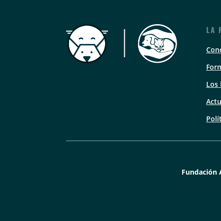
LA 
Con
Form
Los
Actu
Polí
Fundación 