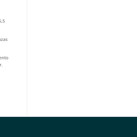
5,5
azas
ento
r.