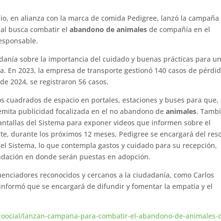
io, en alianza con la marca de comida Pedigree, lanzó la campaña
ual busca combatir el
abandono de animales
de compañía en el
responsable.
danía sobre la importancia del cuidado y buenas prácticas para u
. En 2023, la empresa de transporte gestionó 140 casos de pérdid
de 2024, se registraron 56 casos.
s cuadrados de espacio en portales, estaciones y buses para que,
emita publicidad focalizada en el no abandono de
animales
. Tamb
pantallas del Sistema para exponer videos que informen sobre el
rte, durante los próximos 12 meses, Pedigree se encargará del res
l Sistema, lo que contempla gastos y cuidado para su recepción,
undación en donde serán puestas en adopción.
luenciadores reconocidos y cercanos a la ciudadanía, como Carlos
e informó que se encargará de difundir y fomentar la empatía y el
-zoocial/lanzan-campana-para-combatir-el-abandono-de-animales-