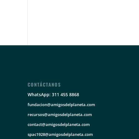
CONTÁCTANOS
WhatsApp: 311 455 8868
fundacion@amigosdelplaneta.com
recursos@amigosdelplaneta.com
contact@amigosdelplaneta.com
spac1928@amigosdelplaneta.com