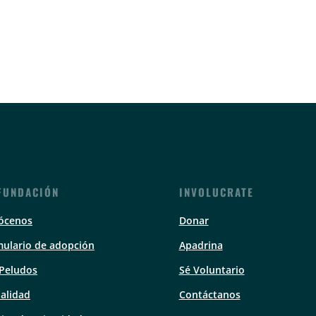
FUNDACIÓN
INVOLUCRATE
ócenos
Donar
ulario de adopción
Apadrina
 Peludos
Sé Voluntario
alidad
Contáctanos