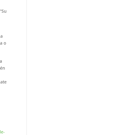
 “Su
na
a o
 a
ién
cate
de-