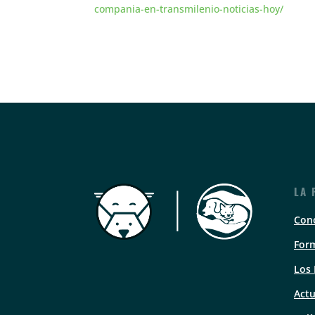
compania-en-transmilenio-noticias-hoy/
LA 
Con
Form
Los
Actu