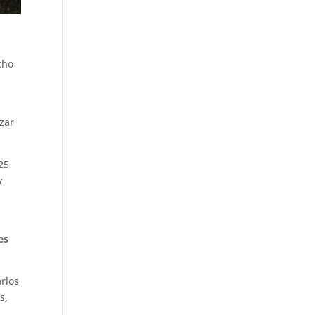
cho
zar
25
y
es
arlos
s,