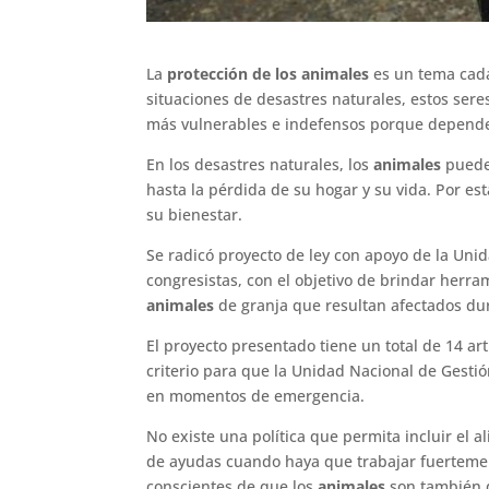
La
protección de los animales
es un tema cada
situaciones de desastres naturales, estos se
más vulnerables e indefensos porque depende
En los desastres naturales, los
animales
pueden
hasta la pérdida de su hogar y su vida. Por e
su bienestar.
Se radicó proyecto de ley con apoyo de la Unid
congresistas, con el objetivo de brindar herr
animales
de granja que resultan afectados dur
El proyecto presentado tiene un total de 14 art
criterio para que la Unidad Nacional de Gesti
en momentos de emergencia.
No existe una política que permita incluir el a
de ayudas cuando haya que trabajar fuertemente
conscientes de que los
animales
son también d