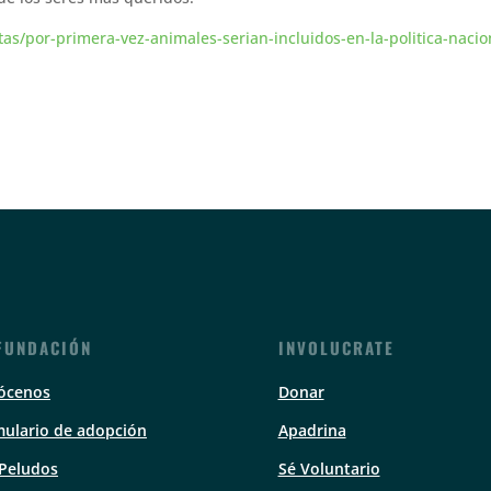
s/por-primera-vez-animales-serian-incluidos-en-la-politica-nacio
FUNDACIÓN
INVOLUCRATE
ócenos
Donar
ulario de adopción
Apadrina
 Peludos
Sé Voluntario