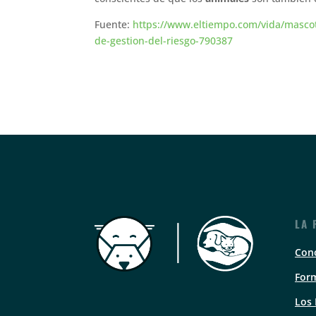
Fuente:
https://www.eltiempo.com/vida/mascota
de-gestion-del-riesgo-790387
LA 
Con
Form
Los