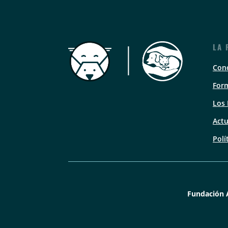
LA 
Con
Form
Los
Actu
Polí
Fundación 