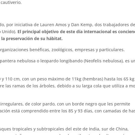
cautiverio.
do, por iniciativa de Lauren Amos y Dan Kemp, dos trabajadores de
o Unido).
El principal objetivo de este día internacional es concien
la preservación de su hábitat.
rganizaciones benéficas, zoológicos, empresas y particulares.
antera nebulosa o leopardo longibando (Neofelis nebulosa), es u
 y 110 cm, con un peso máximo de 11kg (hembras) hasta los 65 kg
e las ramas de los árboles, debido a su larga cola que utiliza a m
irregulares, de color pardo, con un borde negro que les permite
tación está comprendido entre los 85 y 93 días, con camadas de ha
sques tropicales y subtropicales del este de India, sur de China,