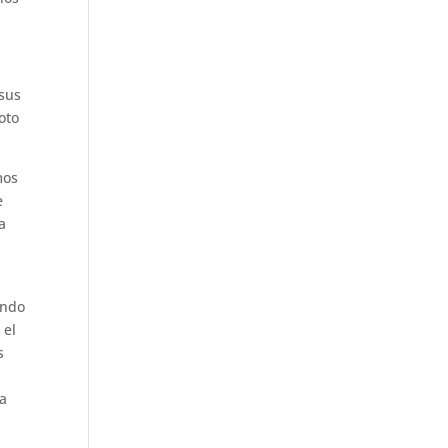
 sus
oto
mos
e
a
ando
 el
s
la