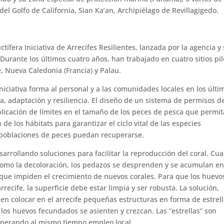
del Golfo de California, Sian Ka’an, Archipiélago de Revillagigedo.
tífera Iniciativa de Arrecifes Resilientes, lanzada por la agencia y
urante los últimos cuatro años, han trabajado en cuatro sitios pil
e, Nueva Caledonia (Francia) y Palau.
 iniciativa forma al personal y a las comunidades locales en los últi
a, adaptación y resiliencia. El diseño de un sistema de permisos d
 aplicación de límites en el tamaño de los peces de pesca que permit
de los hábitats para garantizar el ciclo vital de las especies
s poblaciones de peces puedan recuperarse.
sarrollando soluciones para facilitar la reproducción del coral. Cu
como la decoloración, los pedazos se desprenden y se acumulan en
que impiden el crecimiento de nuevos corales. Para que los huevo
ecife, la superficie debe estar limpia y ser robusta. La solución,
e en colocar en el arrecife pequeñas estructuras en forma de estrel
os huevos fecundados se asienten y crezcan. Las “estrellas” son
generando al mismo tiempo empleo local.