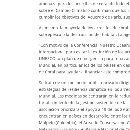
amenaza para los arrecifes de coral de todo 
sobre el Cambio Climático confirman que los 
cumplir los objetivos del Acuerdo de París, sus
Asimismo, la mayoría de los arrecifes de coral 
sobrepesca o la destrucción del hábitat. La age
“Con motivo de la Conferencia ‘Nuestro Océano
internacional para evitar la extinción de los a
UNESCO: un plan de emergencia para reforzar la
Mundial, en particular los de los países en de
de Coral para ayudar a financiar este compromi
Se trata de un consorcio público-privado dirig
estrategias de resiliencia climática en los arre
Mundial. Las medidas se centrarán en la reduc
fortalecimiento de la gestión sostenible de la
asociación priorizará el apoyo a 19 de los 29 a
encuentran en países en desarrollo, entre los
Malpelo (Colombia), el Área de Conservación Gu
Galápagos (Ecuador), el Parque Nacional de Co