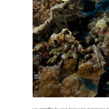
Los
arrecifes
de coral declarados Patrimonio 