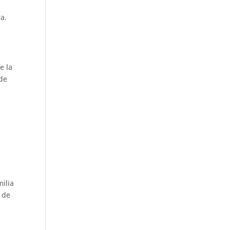
a.
e la
 de
s
milia
s de