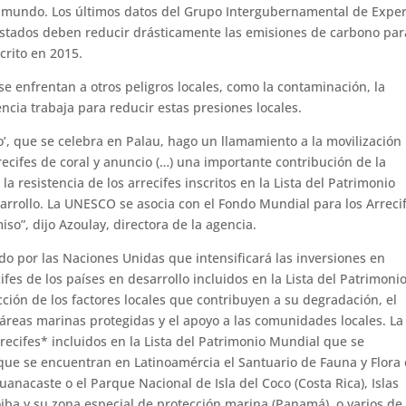
el mundo. Los últimos datos del Grupo Intergubernamental de Expe
Estados deben reducir drásticamente las emisiones de carbono par
crito en 2015.
se enfrentan a otros peligros locales, como la contaminación, la
ncia trabaja para reducir estas presiones locales.
’, que se celebra en Palau, hago un llamamiento a la movilización
rrecifes de coral y anuncio (…) una importante contribución de la
 resistencia de los arrecifes inscritos en la Lista del Patrimonio
sarrollo. La UNESCO se asocia con el Fondo Mundial para los Arreci
so”, dijo Azoulay, directora de la agencia.
ido por las Naciones Unidas que intensificará las inversiones en
cifes de los países en desarrollo incluidos en la Lista del Patrimoni
ción de los factores locales que contribuyen a su degradación, el
s áreas marinas protegidas y el apoyo a las comunidades locales. La
rrecifes* incluidos en la Lista del Patrimonio Mundial que se
 que se encuentran en Latinoamércia el Santuario de Fauna y Flora
anacaste o el Parque Nacional de Isla del Coco (Costa Rica), Islas
iba y su zona especial de protección marina (Panamá), o varios de 