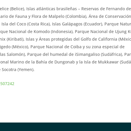
lice (Belice), Islas atlánticas brasileñas – Reservas de Fernando d
tuario de Fauna y Flora de Malpelo (Colombia), Área de Conservació
Isla del Coco (Costa Rica), Islas Galápagos (Ecuador), Parque Natur
Parque Nacional de Komodo (Indonesia), Parque Nacional de Ujung 
ix (Kiribati), Islas y Áreas protegidas del Golfo de California (Méxic
gigedo (México), Parque Nacional de Coiba y su zona especial de
slas Salomón), Parque del humedal de iSimangaliso (Sudáfrica), Pa
onal Marino de la Bahía de Dungonab y la Isla de Mukkawar (Sudá
e Socotra (Yemen).
/1507242