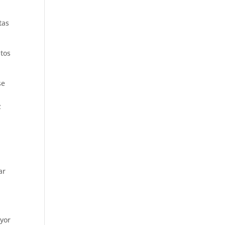
tas
tos
se
z
ar
ayor