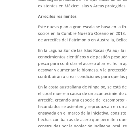
existentes en México: Islas y Áreas protegidas 
Arrecifes resilientes
Este nuevo plan a gran escala se basa en la fruc
socios en la Cumbre Nuestro Océano en 2018. D
de arrecifes del Patrimonio en Australia, Belic
En la Laguna Sur de las Islas Rocas (Palau), la
conocimientos científicos y de gestión pesquer
pesca para controlar el acceso al arrecife, la
desovar y aumentar la biomasa, y la protección 
contribuirán a crear condiciones para que la
En la costa australiana de Ningaloo, se está de
el coral muere a causa de un acontecimiento 
arrecife, creando una especie de “escombros” 
fecundados se asienten y reproduzcan en un arr
ensayada en el marco de la iniciativa, consist
hechas con barras de acero que permiten que l
construidas por la población indígena local, 