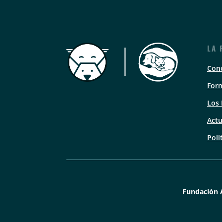
LA 
Con
Form
Los
Actu
Polí
Fundación 