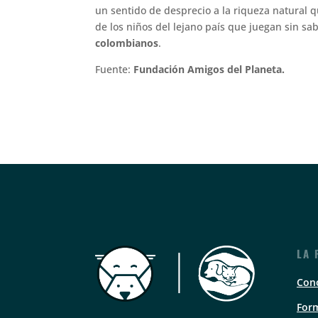
un sentido de desprecio a la riqueza natural 
de los niños del lejano país que juegan sin sab
colombianos
.
Fuente:
Fundación Amigos del Planeta.
LA 
Con
Form