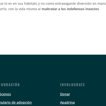
que lo es en sus hábitats y no como extravagante diversión en man
erlo, con la vida misma al
maltratar a los indefensos insectos
FUNDACIÓN
INVOLUCRATE
ócenos
Donar
ulario de adopción
Apadrina