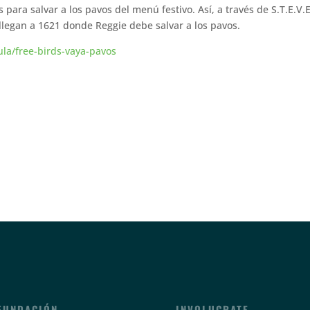
 para salvar a los pavos del menú festivo. Así, a través de S.T.E.V.E
legan a 1621 donde Reggie debe salvar a los pavos.
ula/free-birds-vaya-pavos
FUNDACIÓN
INVOLUCRATE