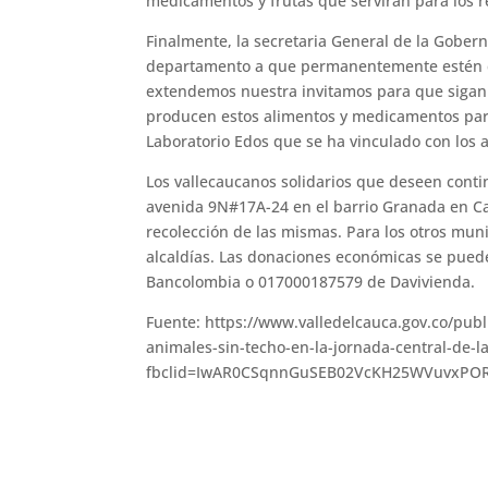
medicamentos y frutas que servirán para los re
Finalmente, la secretaria General de la Gobern
departamento a que permanentemente estén d
extendemos nuestra invitamos para que sigan
producen estos alimentos y medicamentos para
Laboratorio Edos que se ha vinculado con los an
Los vallecaucanos solidarios que deseen conti
avenida 9N#17A-24 en el barrio Granada en Cal
recolección de las mismas. Para los otros muni
alcaldías. Las donaciones económicas se puede
Bancolombia o 017000187579 de Davivienda.
Fuente: https://www.valledelcauca.gov.co/pub
animales-sin-techo-en-la-jornada-central-de-
fbclid=IwAR0CSqnnGuSEB02VcKH25WVuvxPO