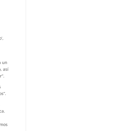
’,
n un
, así
r”.
s
os”.
s
ca.
imos