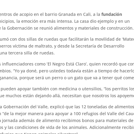
ntros de acopio en el barrio Granada en Cali, a la
fundación
icipios, la emoción era más intensa. La casa dio ejemplo y en un
 la Gobernación se reunió alimentos y materiales de construcción.
mó con dos sillas de ruedas que facilitarán la movilidad de ‘Mateo
erros víctima de maltrato, y desde la Secretaría de Desarrollo
na tercera silla de ruedas.
influenciadores como ‘El Negro Está Claro’, quien recordó que co
ios. “Yo ya doné, pero ustedes todavía están a tiempo de hacerlo
 ganancia, porque será un perro o un gato que va a tener qué come
 pueden apoyar también con medicina o utensilios, “los perritos lo
que muchos están dejando allá, necesitan que nosotros los apoyem
a Gobernación del Valle, explicó que las 12 toneladas de alimento
n “de la mejor manera para apoyar a 100 refugios del Valle del Cau
a jornada además de alimento recibimos bonos para materiales de
os y las condiciones de vida de los animales. Adicionalmente recib