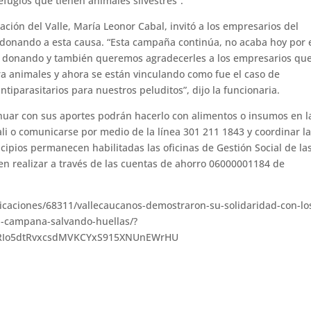
fugios que tienen animales silvestres”.
ación del Valle, María Leonor Cabal, invitó a los empresarios del
onando a esta causa. “Esta campaña continúa, no acaba hoy por 
 donando y también queremos agradecerles a los empresarios qu
 animales y ahora se están vinculando como fue el caso de
tiparasitarios para nuestros peluditos”, dijo la funcionaria.
nuar con sus aportes podrán hacerlo con alimentos o insumos en l
i o comunicarse por medio de la línea 301 211 1843 y coordinar l
cipios permanecen habilitadas las oficinas de Gestión Social de la
n realizar a través de las cuentas de ahorro 06000001184 de
licaciones/68311/vallecaucanos-demostraron-su-solidaridad-con-lo
la-campana-salvando-huellas/?
RIo5dtRvxcsdMVKCYxS915XNUnEWrHU