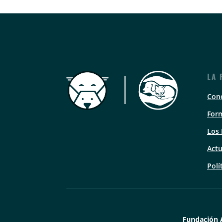
LA 
Con
Form
Los
Actu
Polí
Fundación 