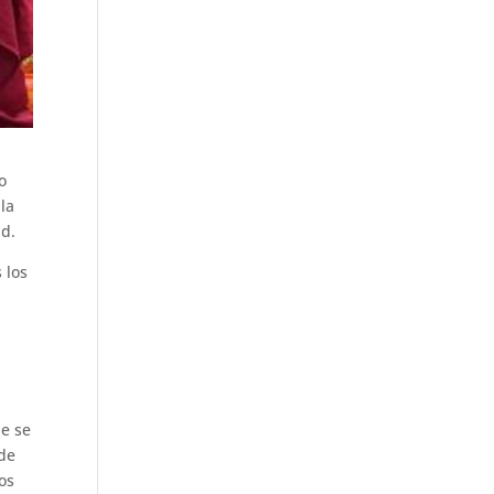
o
 la
ad.
 los
ue se
 de
os