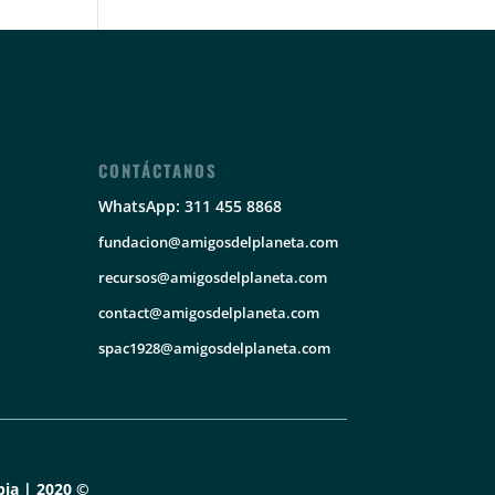
CONTÁCTANOS
WhatsApp: 311 455 8868
fundacion@amigosdelplaneta.com
recursos@amigosdelplaneta.com
contact@amigosdelplaneta.com
spac1928@amigosdelplaneta.com
ia | 2020 ©