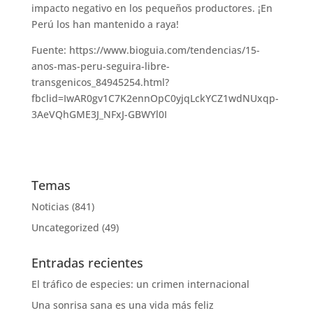
impacto negativo en los pequeños productores. ¡En
Perú los han mantenido a raya!
Fuente: https://www.bioguia.com/tendencias/15-
anos-mas-peru-seguira-libre-
transgenicos_84945254.html?
fbclid=IwAR0gv1C7K2ennOpC0yjqLckYCZ1wdNUxqp-
3AeVQhGME3J_NFxJ-GBWYl0I
Temas
Noticias
(841)
Uncategorized
(49)
Entradas recientes
El tráfico de especies: un crimen internacional
Una sonrisa sana es una vida más feliz