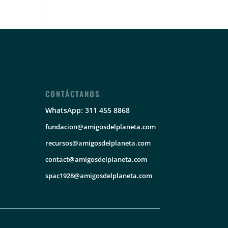
CONTÁCTANOS
WhatsApp: 311 455 8868
fundacion@amigosdelplaneta.com
recursos@amigosdelplaneta.com
contact@amigosdelplaneta.com
spac1928@amigosdelplaneta.com