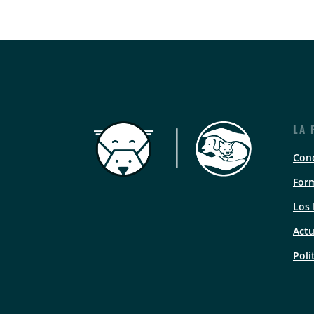
LA 
Con
Form
Los
Actu
Polí