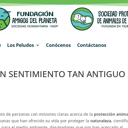
e
Los Peludos
Conócenos
Contáctanos
 UN SENTIMIENTO TAN ANTIGUO
ento de personas con misiones claras acerca de la
protección anima
rsonas que han ofrecido su vida por proteger la
naturaleza
, científi
 para el medio ambiente, divulgadores que nos han acercado al