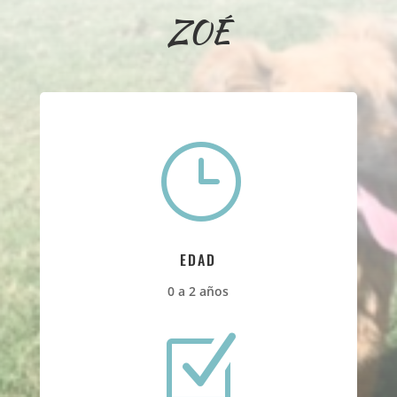
ZOÉ
}
EDAD
0 a 2 años
Z