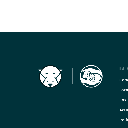
LA 
Con
Form
Los
Actu
Polí