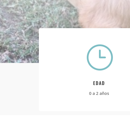
}
EDAD
0 a 2 años