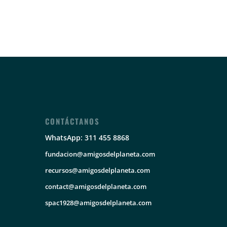
CONTÁCTANOS
WhatsApp: 311 455 8868
fundacion@amigosdelplaneta.com
recursos@amigosdelplaneta.com
contact@amigosdelplaneta.com
spac1928@amigosdelplaneta.com