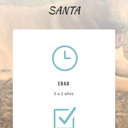
SANTA
}
EDAD
0 a 2 años
Z