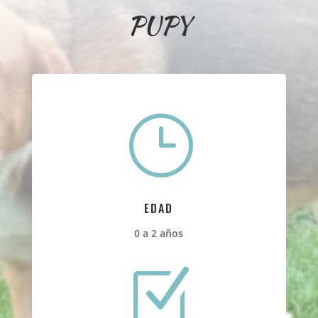
PUPY
}
EDAD
0 a 2 años
Z