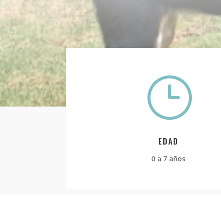
}
EDAD
0 a 7 años