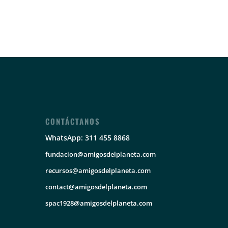
CONTÁCTANOS
WhatsApp: 311 455 8868
fundacion@amigosdelplaneta.com
recursos@amigosdelplaneta.com
contact@amigosdelplaneta.com
spac1928@amigosdelplaneta.com