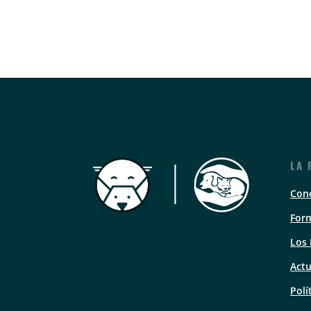
LA 
Con
Form
Los
Actu
Polí