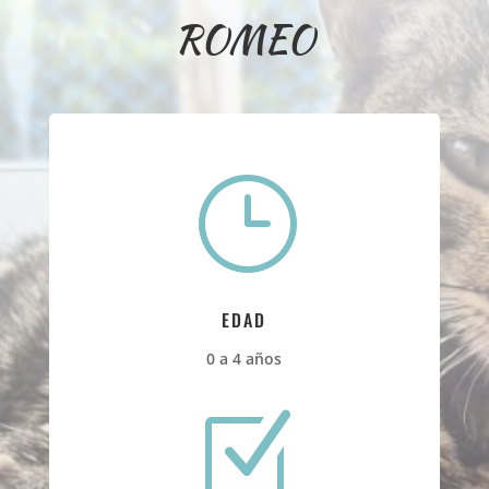
ROMEO
}
EDAD
0 a 4 años
Z