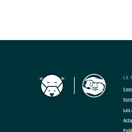
LA 
Con
Form
Los
Actu
Polí