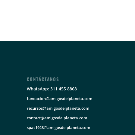
CONTÁCTANOS
WhatsApp: 311 455 8868
fundacion@amigosdelplaneta.com
recursos@amigosdelplaneta.com
contact@amigosdelplaneta.com
spac1928@amigosdelplaneta.com