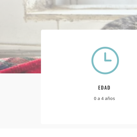
}
EDAD
0 a 4 años