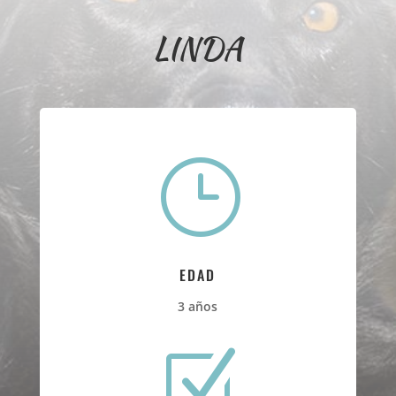
LINDA
}
EDAD
3 años
Z