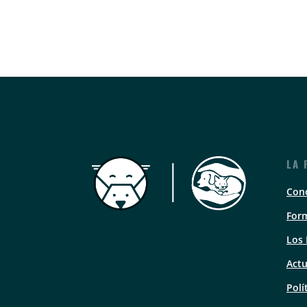
LA 
Con
Form
Los
Actu
Polí