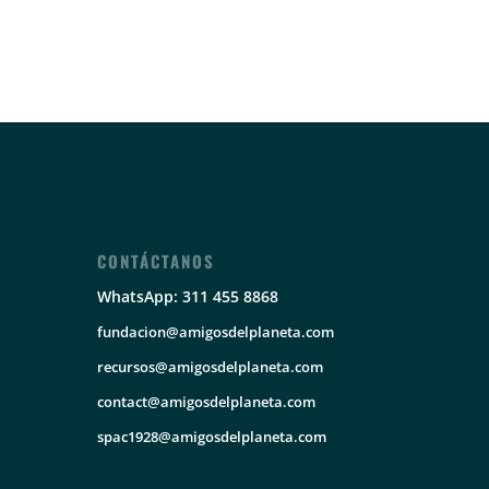
CONTÁCTANOS
WhatsApp: 311 455 8868
fundacion@amigosdelplaneta.com
recursos@amigosdelplaneta.com
contact@amigosdelplaneta.com
spac1928@amigosdelplaneta.com