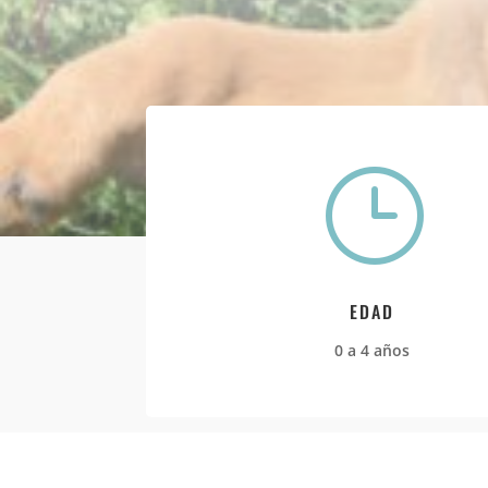
}
EDAD
0 a 4 años