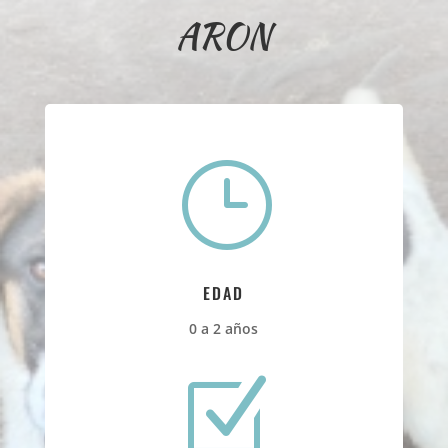
ARON
}
EDAD
0 a 2 años
Z